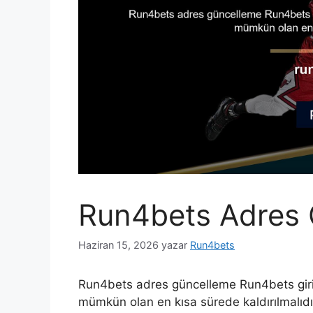
Run4bets Adres
Haziran 15, 2026
yazar
Run4bets
Run4bets adres güncelleme Run4bets giriş 
mümkün olan en kısa sürede kaldırılmalıdır.