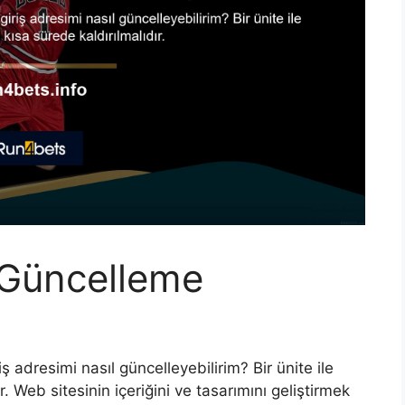
 Güncelleme
adresimi nasıl güncelleyebilirim? Bir ünite ile
 Web sitesinin içeriğini ve tasarımını geliştirmek