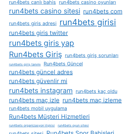
run4bets canlı bahis
run4bets casino oyunları
run4bets casino sitesi
run4bets com
run4bets girisi
run4bets giris adresi
run4bets giris twitter
run4bets giris yap
Run4bets Giriş
run4bets giriş sorunları
Run4bets Güncel
run4bets giriş tanımı
run4bets güncel adres
run4bets güvenlir mi
run4bets instagram
run4bets kaç oldu
run4bets maç izle
run4bets maç izleme
run4bets mobil uygulama
Run4bets Müşteri Hizmetleri
run4bets organizasyon i̇lişkisi
run4bets oyun sitesi
Run4bets Spor Bahisleri
run4bets sitesi