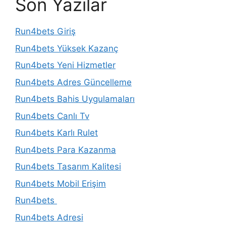
Son Yazılar
Run4bets Giriş
Run4bets Yüksek Kazanç
Run4bets Yeni Hizmetler
Run4bets Adres Güncelleme
Run4bets Bahis Uygulamaları
Run4bets Canlı Tv
Run4bets Karlı Rulet
Run4bets Para Kazanma
Run4bets Tasarım Kalitesi
Run4bets Mobil Erişim
Run4bets
Run4bets Adresi