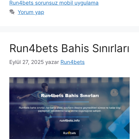
Run4bets sorunsuz mobil uygulama
Yorum yap
Run4bets Bahis Sınırları
Eylül 27, 2025
yazar
Run4bets