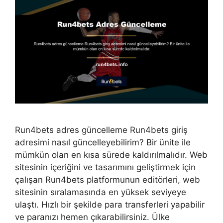
Run4bets adres güncelleme Run4bets giriş
adresimi nasıl güncelleyebilirim? Bir ünite ile
mümkün olan en kısa sürede kaldırılmalıdır. Web
sitesinin içeriğini ve tasarımını geliştirmek için
çalışan Run4bets platformunun editörleri, web
sitesinin sıralamasında en yüksek seviyeye
ulaştı. Hızlı bir şekilde para transferleri yapabilir
ve paranızı hemen çıkarabilirsiniz. Ülke