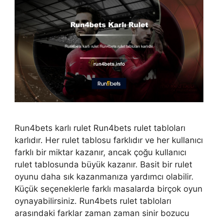
Run4bets karlı rulet Run4bets rulet tabloları
karlıdır. Her rulet tablosu farklıdır ve her kullanıcı
farklı bir miktar kazanır, ancak çoğu kullanıcı
rulet tablosunda büyük kazanır. Basit bir rulet
oyunu daha sık kazanmanıza yardımcı olabilir.
Küçük seçeneklerle farklı masalarda birçok oyun
oynayabilirsiniz. Run4bets rulet tabloları
arasındaki farklar zaman zaman sinir bozucu