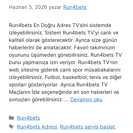
Haziran 5, 2026
yazar
Run4bets
Run4bets En Doğru Adres TV’sini sistemde
izleyebilirsiniz. Sistem Run4bets TV’yi canlı ve
kaliteli olarak gösterecektir. Ayrıca size günün
haberlerini de anlatacaktır. Favori takımınızın
oyununu üşümeden görebilirsiniz. Run4bets TV
bunu yapmanıza izin veriyor. Run4bets TV’nin
web sitesine giderek canlı spor müsabakalarını
izleyebilirsiniz. Futbol, basketbol, tenis ve diğer
sporları gösteriyorlar. Ayrıca Run4bets TV
Maçlarını İzle seçeneğinde en son haberleri ve
sonuçları görebilirsiniz. …
Devamını oku
Kategoriler
Run4bets
Etiketler
Run4bets Adresi
,
Run4bets servis başlat
,