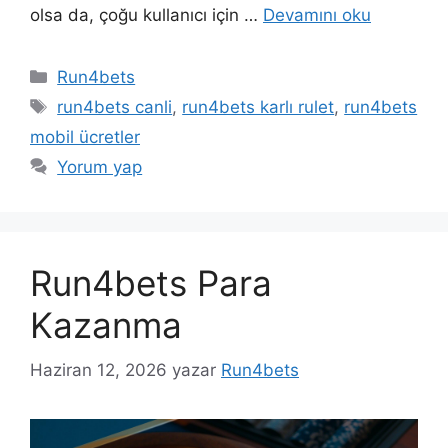
olsa da, çoğu kullanıcı için …
Devamını oku
Kategoriler
Run4bets
Etiketler
run4bets canli
,
run4bets karlı rulet
,
run4bets
mobil ücretler
Yorum yap
Run4bets Para
Kazanma
Haziran 12, 2026
yazar
Run4bets