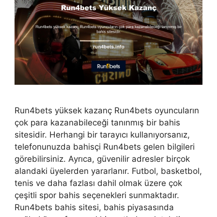
Run4bets yüksek kazanç Run4bets oyuncuların
çok para kazanabileceği tanınmış bir bahis
sitesidir. Herhangi bir tarayıcı kullanıyorsanız,
telefonunuzda bahisçi Run4bets gelen bilgileri
görebilirsiniz. Ayrıca, güvenilir adresler birçok
alandaki üyelerden yararlanır. Futbol, basketbol,
tenis ve daha fazlası dahil olmak üzere çok
çeşitli spor bahis seçenekleri sunmaktadır.
Run4bets bahis sitesi, bahis piyasasında