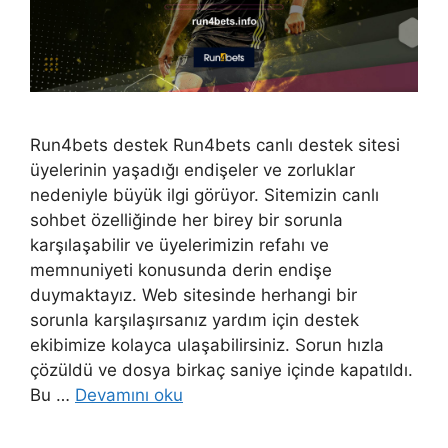
Run4bets destek Run4bets canlı destek sitesi
üyelerinin yaşadığı endişeler ve zorluklar
nedeniyle büyük ilgi görüyor. Sitemizin canlı
sohbet özelliğinde her birey bir sorunla
karşılaşabilir ve üyelerimizin refahı ve
memnuniyeti konusunda derin endişe
duymaktayız. Web sitesinde herhangi bir
sorunla karşılaşırsanız yardım için destek
ekibimize kolayca ulaşabilirsiniz. Sorun hızla
çözüldü ve dosya birkaç saniye içinde kapatıldı.
Bu …
Devamını oku