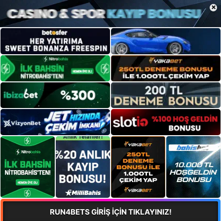
×
RUN4BETS GİRİŞ İÇİN TIKLAYINIZ!