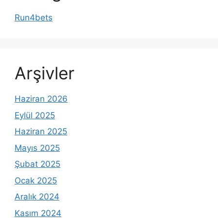
Run4bets
Arşivler
Haziran 2026
Eylül 2025
Haziran 2025
Mayıs 2025
Şubat 2025
Ocak 2025
Aralık 2024
Kasım 2024