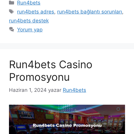
Kategoriler
Run4bets
Etiketler
run4bets adres
,
run4bets bağlantı sorunları
,
run4bets destek
Yorum yap
Run4bets Casino
Promosyonu
Haziran 1, 2024
yazar
Run4bets