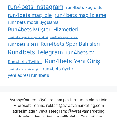
run4bets instagram
run4bets kaç oldu
run4bets maç izle
run4bets maç izleme
run4bets mobil uygulama
Run4bets Müşteri Hizmetleri
run4bets organizasyon i̇lişkisi
run4bets oyun sitesi
Run4bets Spor Bahisleri
run4bets sitesi
Run4bets Telegram
run4bets tv
Run4bets Yeni Giriş
Run4bets Twitter
run4bets üyelik
run4bets ücretsiz erişim
yeni adresi run4bets
Avrasya'nın en büyük reklam platformunda olmak için
Microsoft Teams:
reklam@avrasyamarketing.com
adresimizden veya Telegram: @Avrasyamarketing
adresimizden irtibat kurabilirsiniz. (Tek iletişim