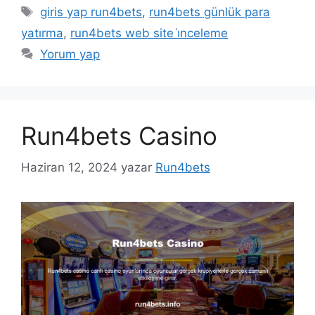
Etiketler
giris yap run4bets
,
run4bets günlük para
yatırma
,
run4bets web site i̇nceleme
Yorum yap
Run4bets Casino
Haziran 12, 2024
yazar
Run4bets