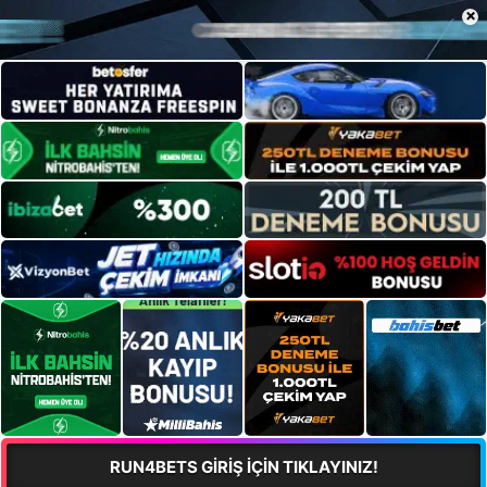
×
RUN4BETS GİRİŞ İÇİN TIKLAYINIZ!