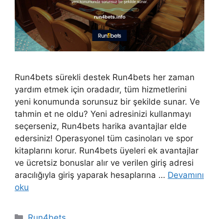
Run4bets sürekli destek Run4bets her zaman
yardım etmek için oradadır, tüm hizmetlerini
yeni konumunda sorunsuz bir şekilde sunar. Ve
tahmin et ne oldu? Yeni adresinizi kullanmayı
seçerseniz, Run4bets harika avantajlar elde
edersiniz! Operasyonel tüm casinoları ve spor
kitaplarını korur. Run4bets üyeleri ek avantajlar
ve ücretsiz bonuslar alır ve verilen giriş adresi
aracılığıyla giriş yaparak hesaplarına …
Devamını
oku
Kategoriler
Run4bets