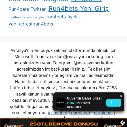
Run4bets Yeni Giriş
Run4bets Twitter
run4bets üyelik
run4bets ücretsiz erişim
yeni adresi run4bets
Avrasya'nın en büyük reklam platformunda olmak için
Microsoft Teams:
reklam@avrasyamarketing.com
adresimizden veya Telegram: @Avrasyamarketing
adresimizden irtibat kurabilirsiniz. (Tek iletişim
adreslerimiz teams / telegram ve mail adresimizdir.
Harici hiçbir iletişim adresimiz bulunmamaktadır.
Lütfen itibar etmeyiniz.) Türkiye yasalarına göre 7258
sayılı kanun uyarınca yasa dışı bahis oynamanın
cezaları mevcuttur. Şu an bulunduğunuz site hiç bir
şekilde illegal bahis oyunları oynatmıyor ve oynamaya
aracı olmuyordur.
jasminbet
|
parolabet
|
parolabet
|
betxslot
|
meritqueenn
|
hanedanbet
|
rottbet
|
×
bahiszone