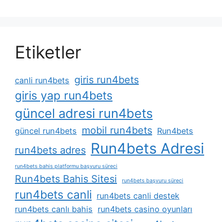
Etiketler
giris run4bets
canli run4bets
giris yap run4bets
güncel adresi run4bets
mobil run4bets
güncel run4bets
Run4bets
Run4bets Adresi
run4bets adres
run4bets bahis platformu başvuru süreci
Run4bets Bahis Sitesi
run4bets başvuru süreci
run4bets canli
run4bets canli destek
run4bets canlı bahis
run4bets casino oyunları