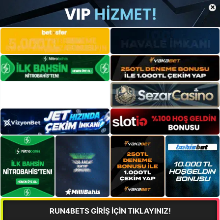
×
RUN4BETS GİRİŞ İÇİN TIKLAYINIZ!