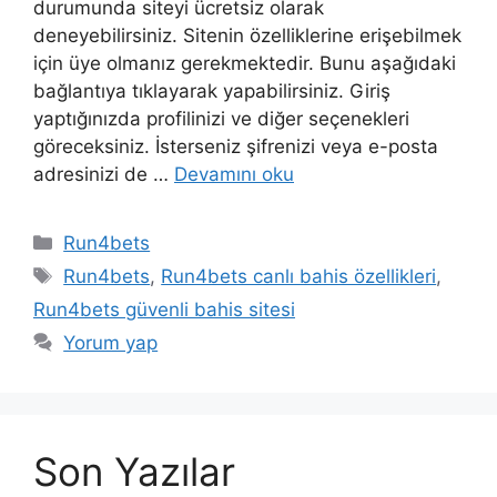
durumunda siteyi ücretsiz olarak
deneyebilirsiniz. Sitenin özelliklerine erişebilmek
için üye olmanız gerekmektedir. Bunu aşağıdaki
bağlantıya tıklayarak yapabilirsiniz. Giriş
yaptığınızda profilinizi ve diğer seçenekleri
göreceksiniz. İsterseniz şifrenizi veya e-posta
adresinizi de …
Devamını oku
Kategoriler
Run4bets
Etiketler
Run4bets
,
Run4bets canlı bahis özellikleri
,
Run4bets güvenli bahis sitesi
Yorum yap
Son Yazılar