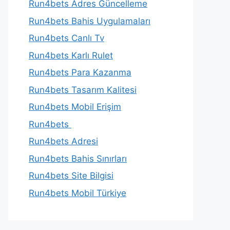
Run4bets Adres Güncelleme
Run4bets Bahis Uygulamaları
Run4bets Canlı Tv
Run4bets Karlı Rulet
Run4bets Para Kazanma
Run4bets Tasarım Kalitesi
Run4bets Mobil Erişim
Run4bets
Run4bets Adresi
Run4bets Bahis Sınırları
Run4bets Site Bilgisi
Run4bets Mobil Türkiye