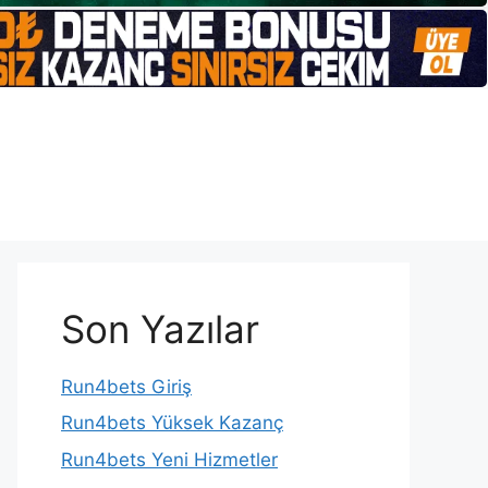
Son Yazılar
Run4bets Giriş
Run4bets Yüksek Kazanç
Run4bets Yeni Hizmetler