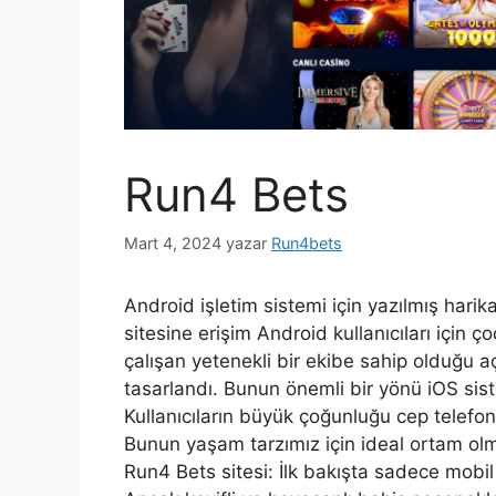
Run4 Bets
Mart 4, 2024
yazar
Run4bets
Android işletim sistemi için yazılmış ha
sitesine erişim Android kullanıcıları için
çalışan yetenekli bir ekibe sahip olduğu a
tasarlandı. Bunun önemli bir yönü iOS sis
Kullanıcıların büyük çoğunluğu cep telefo
Bunun yaşam tarzımız için ideal ortam olm
Run4 Bets sitesi: İlk bakışta sadece mobil