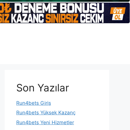
Son Yazılar
Run4bets Giriş
Run4bets Yüksek Kazanç
Run4bets Yeni Hizmetler