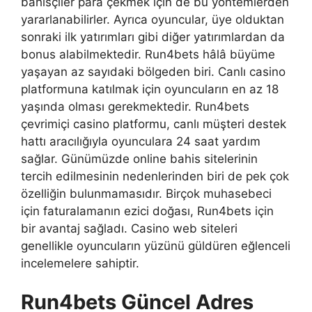
bahisçiler para çekmek için de bu yöntemlerden
yararlanabilirler. Ayrıca oyuncular, üye olduktan
sonraki ilk yatırımları gibi diğer yatırımlardan da
bonus alabilmektedir. Run4bets hâlâ büyüme
yaşayan az sayıdaki bölgeden biri. Canlı casino
platformuna katılmak için oyuncuların en az 18
yaşında olması gerekmektedir. Run4bets
çevrimiçi casino platformu, canlı müşteri destek
hattı aracılığıyla oyunculara 24 saat yardım
sağlar. Günümüzde online bahis sitelerinin
tercih edilmesinin nedenlerinden biri de pek çok
özelliğin bulunmamasıdır. Birçok muhasebeci
için faturalamanın ezici doğası, Run4bets için
bir avantaj sağladı. Casino web siteleri
genellikle oyuncuların yüzünü güldüren eğlenceli
incelemelere sahiptir.
Run4bets Güncel Adres