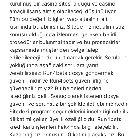
kurulmuş bir casino sitesi olduğu ve casino
amaçlı lisans almış olabileceği düşünülüyor.
Tüm bu değerli bilgileri web sitesinin alt
kısmında bulabilirsiniz. Sitede hizmet alımı söz
konusu olduğunda izlenmesi gereken belirli
prosedürler bulunmaktadır ve bu prosedürler
kapsamında müşteriden belge talep
edilebileceğini de unutmamak gerekir. Soruların
yokluğunda aşağıdaki sorulara yanıt
verebilirsiniz: Run4bets dosya göndermek
güvenli midir ve Run4bets güvenilirliğine
güvenebilir miyiz? Bu belgeleri neden
istediğimiz belli. Sonuç olarak istenen dosya
güvenli ve sorunsuz bir şekilde iletilebilmektedir.
Sitedeki program seçeneklerini incelediğimde ilk
dikkatimi çeken üyelik özelliği oldu. Run4bets
kredi kartı işlemleri hakkında bilgi isteyebilir.
Kazandığınız bonusun 10 katını alacaksınız. Bu