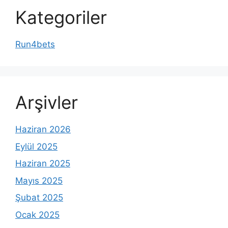
Kategoriler
Run4bets
Arşivler
Haziran 2026
Eylül 2025
Haziran 2025
Mayıs 2025
Şubat 2025
Ocak 2025