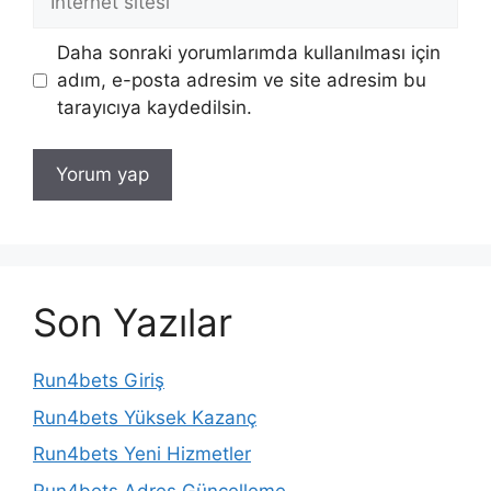
sitesi
Daha sonraki yorumlarımda kullanılması için
adım, e-posta adresim ve site adresim bu
tarayıcıya kaydedilsin.
Son Yazılar
Run4bets Giriş
Run4bets Yüksek Kazanç
Run4bets Yeni Hizmetler
Run4bets Adres Güncelleme