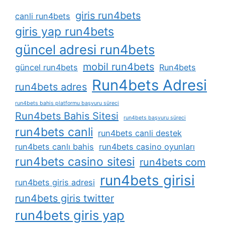
giris run4bets
canli run4bets
giris yap run4bets
güncel adresi run4bets
mobil run4bets
güncel run4bets
Run4bets
Run4bets Adresi
run4bets adres
run4bets bahis platformu başvuru süreci
Run4bets Bahis Sitesi
run4bets başvuru süreci
run4bets canli
run4bets canli destek
run4bets canlı bahis
run4bets casino oyunları
run4bets casino sitesi
run4bets com
run4bets girisi
run4bets giris adresi
run4bets giris twitter
run4bets giris yap