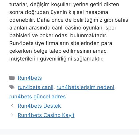
tutarlar, değişim koşulları yerine getirildikten
sonra doğrudan üyenin kişisel hesabına
ödenebilir. Daha önce de belirttiğimiz gibi bahis
alanları arasında canlı casino oyunları, spor
bahisleri ve poker odası bulunmaktadır.
Run4bets üye firmaların sitelerinden para
çekerken belge talep edilmesinin amacı
müşterilerin güvenilirliğini sağlamaktır.
Kategoriler
Run4bets
Etiketler
run4bets canli
,
run4bets erişim nedeni
,
run4bets güncel adres
Run4bets Destek
Run4bets Casino Kayıt