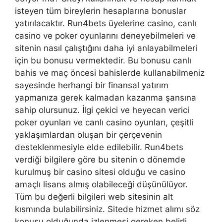
isteyen tüm bireylerin hesaplarına bonuslar
yatırılacaktır. Run4bets üyelerine casino, canlı
casino ve poker oyunlarını deneyebilmeleri ve
sitenin nasıl çalıştığını daha iyi anlayabilmeleri
için bu bonusu vermektedir. Bu bonusu canlı
bahis ve maç öncesi bahislerde kullanabilmeniz
sayesinde herhangi bir finansal yatırım
yapmanıza gerek kalmadan kazanma şansına
sahip olursunuz. İlgi çekici ve heyecan verici
poker oyunları ve canlı casino oyunları, çeşitli
yaklaşımlardan oluşan bir çerçevenin
desteklenmesiyle elde edilebilir. Run4bets
verdiği bilgilere göre bu sitenin o dönemde
kurulmuş bir casino sitesi olduğu ve casino
amaçlı lisans almış olabileceği düşünülüyor.
Tüm bu değerli bilgileri web sitesinin alt
kısmında bulabilirsiniz. Sitede hizmet alımı söz
konusu olduğunda izlenmesi gereken belirli