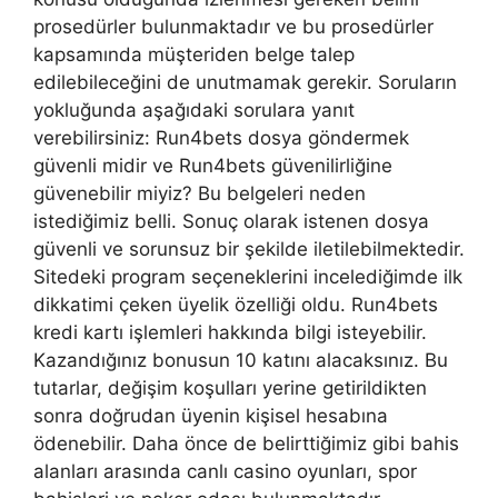
prosedürler bulunmaktadır ve bu prosedürler
kapsamında müşteriden belge talep
edilebileceğini de unutmamak gerekir. Soruların
yokluğunda aşağıdaki sorulara yanıt
verebilirsiniz: Run4bets dosya göndermek
güvenli midir ve Run4bets güvenilirliğine
güvenebilir miyiz? Bu belgeleri neden
istediğimiz belli. Sonuç olarak istenen dosya
güvenli ve sorunsuz bir şekilde iletilebilmektedir.
Sitedeki program seçeneklerini incelediğimde ilk
dikkatimi çeken üyelik özelliği oldu. Run4bets
kredi kartı işlemleri hakkında bilgi isteyebilir.
Kazandığınız bonusun 10 katını alacaksınız. Bu
tutarlar, değişim koşulları yerine getirildikten
sonra doğrudan üyenin kişisel hesabına
ödenebilir. Daha önce de belirttiğimiz gibi bahis
alanları arasında canlı casino oyunları, spor