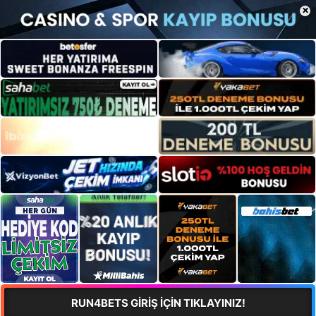
×
RUN4BETS GİRİŞ İÇİN TIKLAYINIZ!