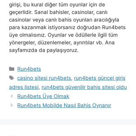
girişi, bu kural diğer tüm oyunlar için de
geçerlidir. Sanal bahisler, casinolar, canlı
casinolar veya canlı bahis oyunları aracılığıyla
para kazanmak istiyorsanız doğrudan Run4bets
üye olmalısınız. Oyunlar ve ödüllerle ilgili tüm
yönergeler, düzenlemeler, ayrıntılar vb. Ana
sayfamızda da paylaşıyoruz.
Kategoriler
Run4bets
Etiketler
casino sitesi run4bets
,
run4bets güncel giriş
adres listesi
,
run4bets güvenilir bahis sitesi oldu
Run4bets Üye Olmak
Run4bets Mobilde Nasıl Bahis Oynanır