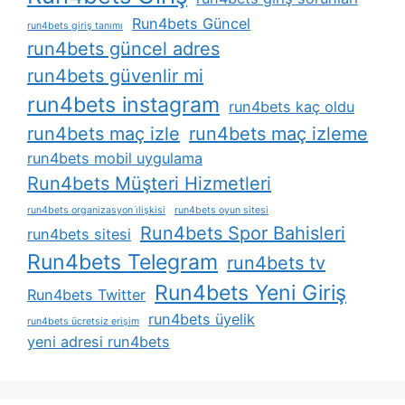
Run4bets Güncel
run4bets giriş tanımı
run4bets güncel adres
run4bets güvenlir mi
run4bets instagram
run4bets kaç oldu
run4bets maç izle
run4bets maç izleme
run4bets mobil uygulama
Run4bets Müşteri Hizmetleri
run4bets organizasyon i̇lişkisi
run4bets oyun sitesi
Run4bets Spor Bahisleri
run4bets sitesi
Run4bets Telegram
run4bets tv
Run4bets Yeni Giriş
Run4bets Twitter
run4bets üyelik
run4bets ücretsiz erişim
yeni adresi run4bets