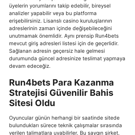
üyelerin yorumlarını takip edebilir, bireysel
analizler yapabilir veya bu platforma
erişebilirsiniz. Lisanslı casino kuruluşlarının
adreslerinin zaman içinde değişebileceğini
unutmamak önemlidir. Aynı prensip Run4bets
mevcut giriş adresleri listesi için de geçerlidir.
Sağlanan adresin geçersiz hale gelmesi
durumunda güncel adresinize teslimat yapmaya
devam edeceğiz.
Run4bets Para Kazanma
Stratejisi Güvenilir Bahis
Sitesi Oldu
Oyuncular günün herhangi bir saatinde sitede
bulundukları sürece teknik çalışmalar sırasında
verilen talimatlara uyabilirler. Bu saygın şirket,