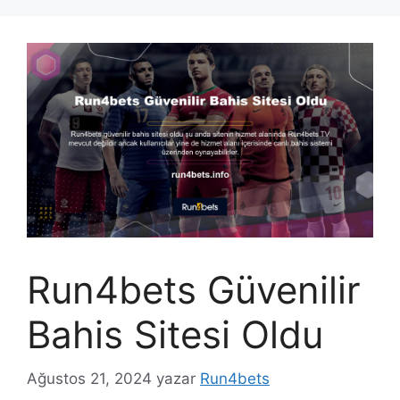
Run4bets Güvenilir
Bahis Sitesi Oldu
Ağustos 21, 2024
yazar
Run4bets