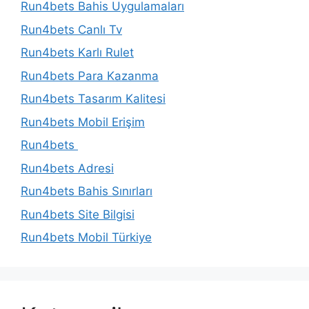
Run4bets Bahis Uygulamaları
Run4bets Canlı Tv
Run4bets Karlı Rulet
Run4bets Para Kazanma
Run4bets Tasarım Kalitesi
Run4bets Mobil Erişim
Run4bets
Run4bets Adresi
Run4bets Bahis Sınırları
Run4bets Site Bilgisi
Run4bets Mobil Türkiye