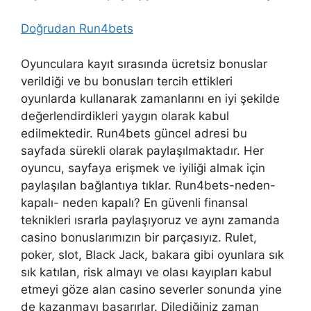
Doğrudan Run4bets
Oyunculara kayıt sırasında ücretsiz bonuslar
verildiği ve bu bonusları tercih ettikleri
oyunlarda kullanarak zamanlarını en iyi şekilde
değerlendirdikleri yaygın olarak kabul
edilmektedir. Run4bets güncel adresi bu
sayfada sürekli olarak paylaşılmaktadır. Her
oyuncu, sayfaya erişmek ve iyiliği almak için
paylaşılan bağlantıya tıklar. Run4bets-neden-
kapalı- neden kapalı? En güvenli finansal
teknikleri ısrarla paylaşıyoruz ve aynı zamanda
casino bonuslarımızın bir parçasıyız. Rulet,
poker, slot, Black Jack, bakara gibi oyunlara sık
sık katılan, risk almayı ve olası kayıpları kabul
etmeyi göze alan casino severler sonunda yine
de kazanmayı başarırlar. Dilediğiniz zaman