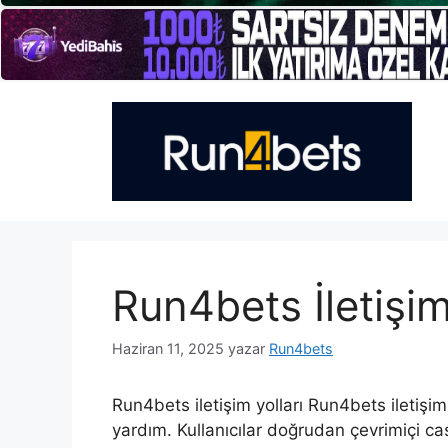
İçeriğe
atla
Run4bets İletişim
Haziran 11, 2025
yazar
Run4bets
Run4bets iletişim yolları Run4bets iletişi
yardım. Kullanıcılar doğrudan çevrimiçi ca