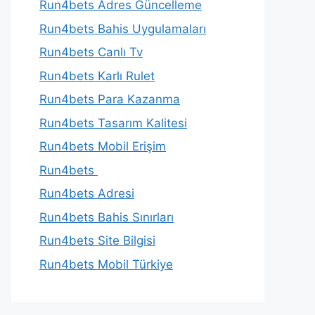
Run4bets Adres Güncelleme
Run4bets Bahis Uygulamaları
Run4bets Canlı Tv
Run4bets Karlı Rulet
Run4bets Para Kazanma
Run4bets Tasarım Kalitesi
Run4bets Mobil Erişim
Run4bets
Run4bets Adresi
Run4bets Bahis Sınırları
Run4bets Site Bilgisi
Run4bets Mobil Türkiye