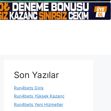
Son Yazılar
Run4bets Giriş
Run4bets Yüksek Kazanç
Run4bets Yeni Hizmetler