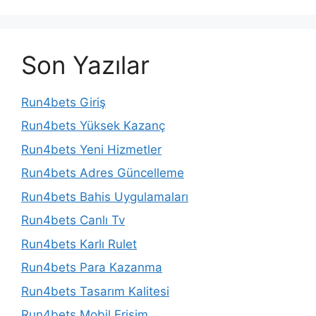
Son Yazılar
Run4bets Giriş
Run4bets Yüksek Kazanç
Run4bets Yeni Hizmetler
Run4bets Adres Güncelleme
Run4bets Bahis Uygulamaları
Run4bets Canlı Tv
Run4bets Karlı Rulet
Run4bets Para Kazanma
Run4bets Tasarım Kalitesi
Run4bets Mobil Erişim