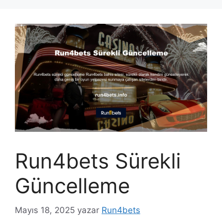
Run4bets Sürekli
Güncelleme
Mayıs 18, 2025
yazar
Run4bets