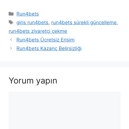
Kategoriler
Run4bets
Etiketler
giris run4bets
,
run4bets sürekli güncelleme
,
run4bets ziyaretçi çekme
Run4bets Ücretsiz Erişim
Run4bets Kazanç Belirsizliği
Yorum yapın
Yorum