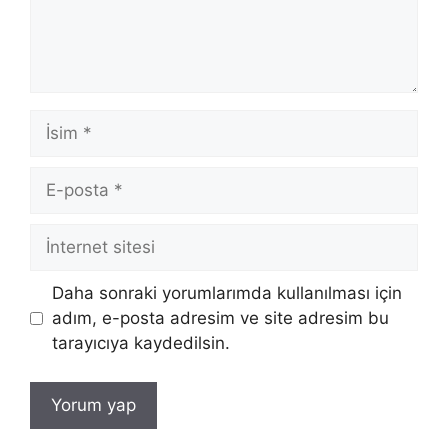
İsim
E-
posta
İnternet
sitesi
Daha sonraki yorumlarımda kullanılması için
adım, e-posta adresim ve site adresim bu
tarayıcıya kaydedilsin.