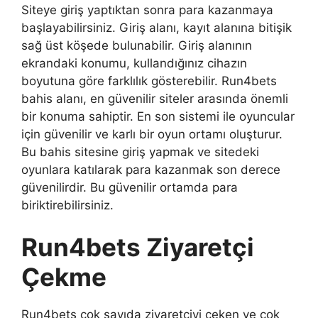
Siteye giriş yaptıktan sonra para kazanmaya
başlayabilirsiniz. Giriş alanı, kayıt alanına bitişik
sağ üst köşede bulunabilir. Giriş alanının
ekrandaki konumu, kullandığınız cihazın
boyutuna göre farklılık gösterebilir. Run4bets
bahis alanı, en güvenilir siteler arasında önemli
bir konuma sahiptir. En son sistemi ile oyuncular
için güvenilir ve karlı bir oyun ortamı oluşturur.
Bu bahis sitesine giriş yapmak ve sitedeki
oyunlara katılarak para kazanmak son derece
güvenilirdir. Bu güvenilir ortamda para
biriktirebilirsiniz.
Run4bets Ziyaretçi
Çekme
Run4bets çok sayıda ziyaretçiyi çeken ve çok