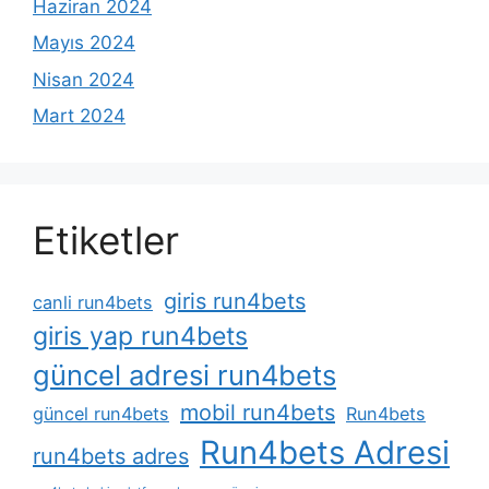
Haziran 2024
Mayıs 2024
Nisan 2024
Mart 2024
Etiketler
giris run4bets
canli run4bets
giris yap run4bets
güncel adresi run4bets
mobil run4bets
güncel run4bets
Run4bets
Run4bets Adresi
run4bets adres