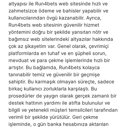
altyapısı ile Run4bets web sitesinde hızlı ve
zahmetsizce ödeme ve bahisler yapabilir ve
kullanıcılarından övgü kazanabilir. Ayrıca,
Run4bets web sitesinin güvenilir hizmet
yöntemini doğru bir şekilde yansıtan nötr ve
bağımsız web sitelerindeki altyazılar hakkında
çok az şikayetim var. Genel olarak, çevrimiçi
platformlarda en tuhaf ve en şüpheli sorun,
mevduat ve para çekme işlemlerinde hızlı bir
artıştır. Bu bağlamda, Run4bets kolayca
tanınabilir temiz ve güvenilir bir geçmişe
sahiptir. Bu karmaşık olmayan süreçte, sadece
birkaç kullanıcı zorluklarla karşılaştı. Bu
prosedürler de yaygın olarak gerçek zamanlı bir
destek hattının yardımı ile atıfta bulunulur ve
bilgili ve yetenekli müşteri temsilcileri tarafından
verimli bir şekilde yürütülür. Geri çekme
işleminde, o gün banka hesabınıza aktarılan