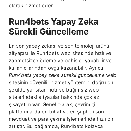
olarak hizmet eder.
Run4bets Yapay Zeka
Sürekli Güncelleme
En son yapay zekası ve son teknoloji ürünü
altyapısı ile Run4bets web sitesinde hızlı ve
zahmetsizce ödeme ve bahisler yapabilir ve
kullanıcılarından övgü kazanabilir. Ayrıca,
Run4bets yapay zeka sürekli güncelleme
web
sitesinin güvenilir hizmet yöntemini doğru bir
şekilde yansıtan nötr ve bağımsız web
sitelerindeki altyazılar hakkında çok az
şikayetim var. Genel olarak, çevrimiçi
platformlarda en tuhaf ve en şüpheli sorun,
mevduat ve para çekme işlemlerinde hızlı bir
artıştır. Bu bağlamda, Run4bets kolayca