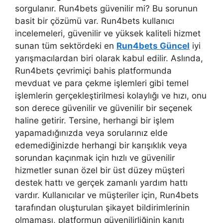
sorgulanır. Run4bets güvenilir mi? Bu sorunun
basit bir çözümü var. Run4bets kullanıcı
incelemeleri, güvenilir ve yüksek kaliteli hizmet
sunan tüm sektördeki en
Run4bets Güncel
iyi
yarışmacılardan biri olarak kabul edilir. Aslında,
Run4bets çevrimiçi bahis platformunda
mevduat ve para çekme işlemleri gibi temel
işlemlerin gerçekleştirilmesi kolaylığı ve hızı, onu
son derece güvenilir ve güvenilir bir seçenek
haline getirir. Tersine, herhangi bir işlem
yapamadığınızda veya sorularınız elde
edemediğinizde herhangi bir karışıklık veya
sorundan kaçınmak için hızlı ve güvenilir
hizmetler sunan özel bir üst düzey müşteri
destek hattı ve gerçek zamanlı yardım hattı
vardır. Kullanıcılar ve müşteriler için, Run4bets
tarafından oluşturulan şikayet bildirimlerinin
olmaması, platformun güvenilirliğinin kanıtı