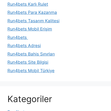
Run4bets Karlı Rulet
Run4bets Para Kazanma
Run4bets Tasarım Kalitesi
Run4bets Mobil Erişim
Run4bets
Run4bets Adresi
Run4bets Bahis Sınırları
Run4bets Site Bilgisi
Run4bets Mobil Türkiye
Kategoriler