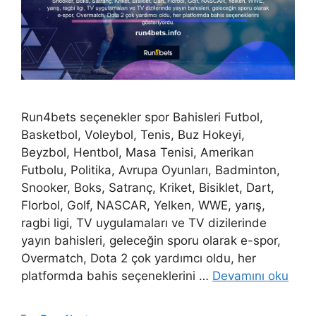
Run4bets seçenekler spor Bahisleri Futbol, ​​
Basketbol, ​​Voleybol, Tenis, Buz Hokeyi,
Beyzbol, Hentbol, ​​Masa Tenisi, Amerikan
Futbolu, Politika, Avrupa Oyunları, Badminton,
Snooker, Boks, Satranç, Kriket, Bisiklet, Dart,
Florbol, Golf, NASCAR, Yelken, WWE, yarış,
ragbi ligi, TV uygulamaları ve TV dizilerinde
yayın bahisleri, geleceğin sporu olarak e-spor,
Overmatch, Dota 2 çok yardımcı oldu, her
platformda bahis seçeneklerini …
Devamını oku