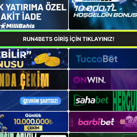
RUN4BETS GİRİŞ İÇİN TIKLAYINIZ!