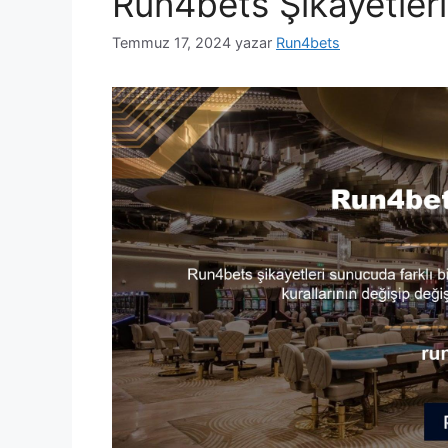
Run4bets Şikayetleri
Temmuz 17, 2024
yazar
Run4bets