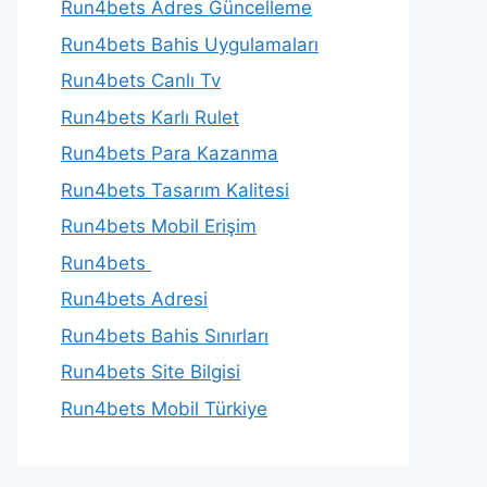
Run4bets Adres Güncelleme
Run4bets Bahis Uygulamaları
Run4bets Canlı Tv
Run4bets Karlı Rulet
Run4bets Para Kazanma
Run4bets Tasarım Kalitesi
Run4bets Mobil Erişim
Run4bets
Run4bets Adresi
Run4bets Bahis Sınırları
Run4bets Site Bilgisi
Run4bets Mobil Türkiye