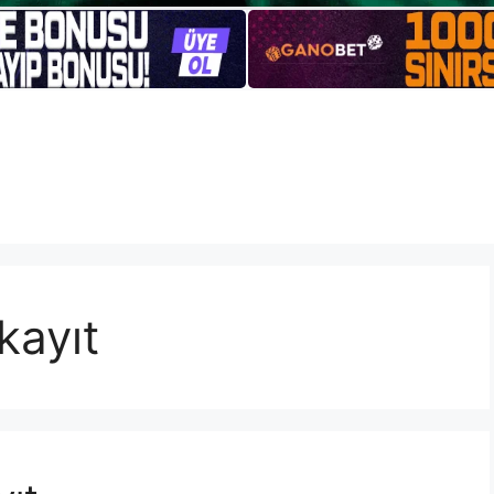
kayıt