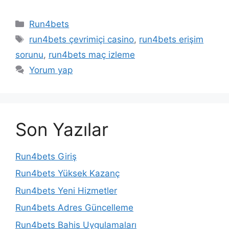
Kategoriler
Run4bets
Etiketler
run4bets çevrimiçi casino
,
run4bets erişim
sorunu
,
run4bets maç izleme
Yorum yap
Son Yazılar
Run4bets Giriş
Run4bets Yüksek Kazanç
Run4bets Yeni Hizmetler
Run4bets Adres Güncelleme
Run4bets Bahis Uygulamaları