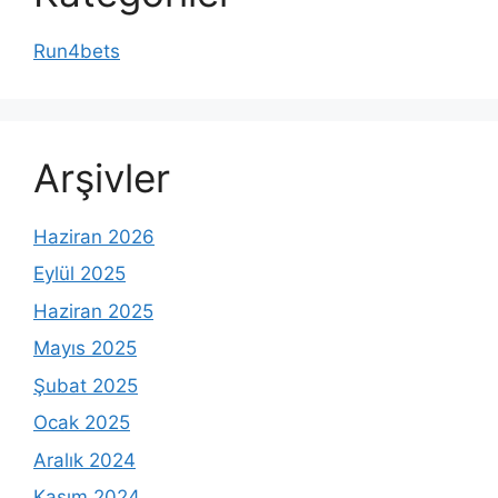
Run4bets
Arşivler
Haziran 2026
Eylül 2025
Haziran 2025
Mayıs 2025
Şubat 2025
Ocak 2025
Aralık 2024
Kasım 2024