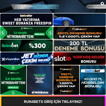
×
RUN4BETS GİRİŞ İÇİN TIKLAYINIZ!