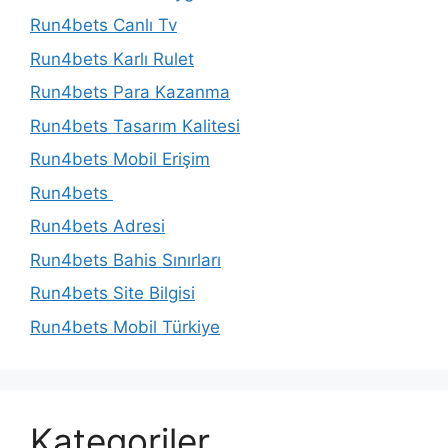
Run4bets Canlı Tv
Run4bets Karlı Rulet
Run4bets Para Kazanma
Run4bets Tasarım Kalitesi
Run4bets Mobil Erişim
Run4bets
Run4bets Adresi
Run4bets Bahis Sınırları
Run4bets Site Bilgisi
Run4bets Mobil Türkiye
Kategoriler