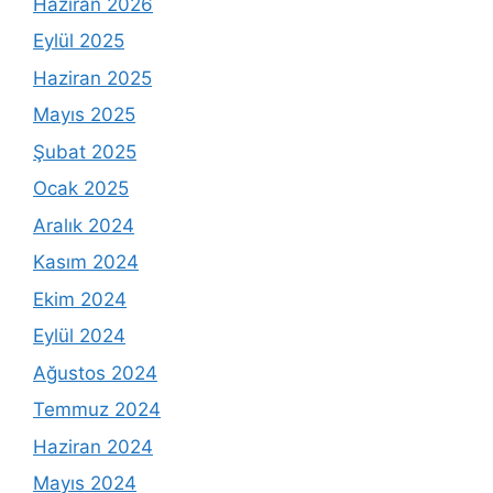
Haziran 2026
Eylül 2025
Haziran 2025
Mayıs 2025
Şubat 2025
Ocak 2025
Aralık 2024
Kasım 2024
Ekim 2024
Eylül 2024
Ağustos 2024
Temmuz 2024
Haziran 2024
Mayıs 2024