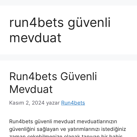
run4bets güvenli
mevduat
Run4bets Güvenli
Mevduat
Kasım 2, 2024
yazar
Run4bets
Run4bets güvenli mevduat mevduatlarınızın
güvenliğini sağlayan ve yatırımlarınızı istediğiniz
zaman çekebilmenize olanak tanıyan bir bahis