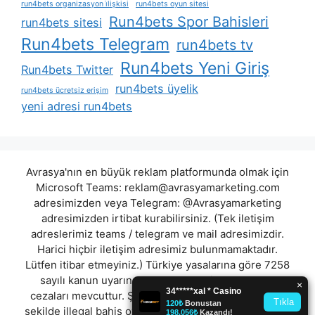
run4bets organizasyon i̇lişkisi
run4bets oyun sitesi
Run4bets Spor Bahisleri
run4bets sitesi
Run4bets Telegram
run4bets tv
Run4bets Yeni Giriş
Run4bets Twitter
run4bets üyelik
run4bets ücretsiz erişim
yeni adresi run4bets
Avrasya'nın en büyük reklam platformunda olmak için
Microsoft Teams:
reklam@avrasyamarketing.com
adresimizden veya Telegram: @Avrasyamarketing
adresimizden irtibat kurabilirsiniz. (Tek iletişim
adreslerimiz teams / telegram ve mail adresimizdir.
Harici hiçbir iletişim adresimiz bulunmamaktadır.
Lütfen itibar etmeyiniz.) Türkiye yasalarına göre 7258
sayılı kanun uyarınca yasa dışı bahis oynamanın
cezaları mevcuttur. Şu an bulunduğunuz site hiç bir
şekilde illegal bahis oyunları oynatmıyor ve oynamaya