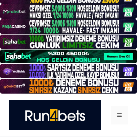
İçeriğe
atla
Menü