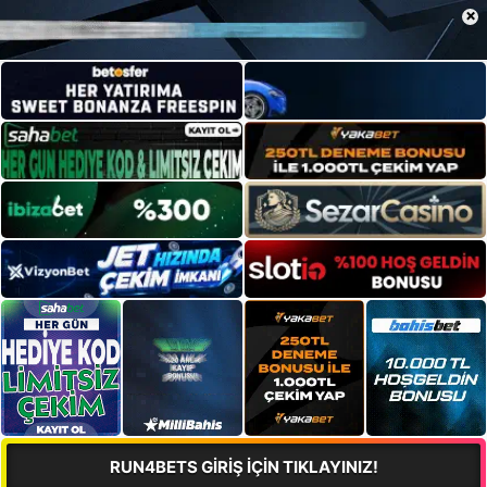
×
RUN4BETS GİRİŞ İÇİN TIKLAYINIZ!