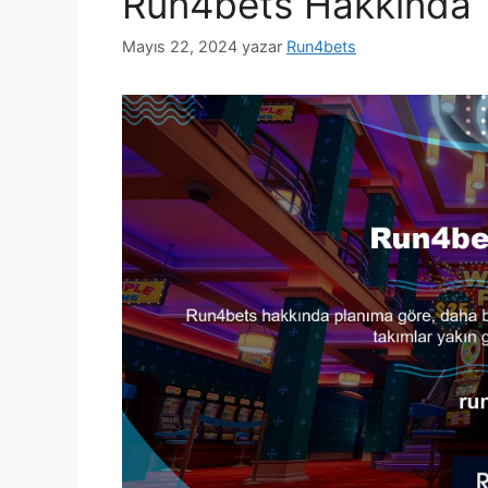
Run4bets Hakkında
Mayıs 22, 2024
yazar
Run4bets