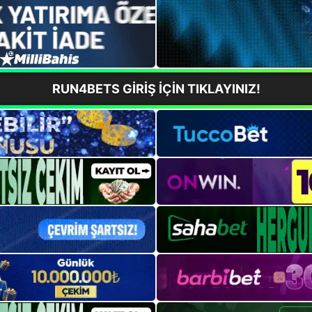
RUN4BETS GİRİŞ İÇİN TIKLAYINIZ!