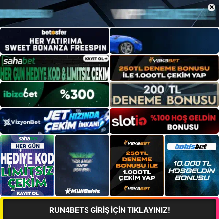
×
RUN4BETS GİRİŞ İÇİN TIKLAYINIZ!