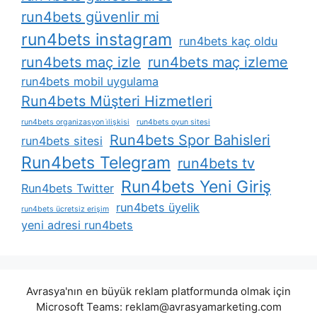
run4bets güvenlir mi
run4bets instagram
run4bets kaç oldu
run4bets maç izle
run4bets maç izleme
run4bets mobil uygulama
Run4bets Müşteri Hizmetleri
run4bets organizasyon i̇lişkisi
run4bets oyun sitesi
Run4bets Spor Bahisleri
run4bets sitesi
Run4bets Telegram
run4bets tv
Run4bets Yeni Giriş
Run4bets Twitter
run4bets üyelik
run4bets ücretsiz erişim
yeni adresi run4bets
Avrasya'nın en büyük reklam platformunda olmak için
Microsoft Teams:
reklam@avrasyamarketing.com