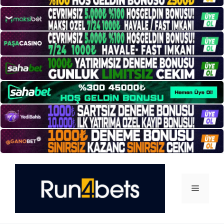
İçeriğe
atla
Menü